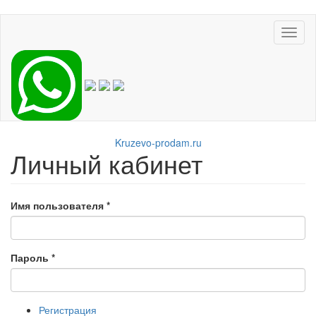
Перейти
Toggl
к
naviga
основному
содержанию
Kruzevo-prodam.ru
Личный кабинет
Имя пользователя
*
Пароль
*
Регистрация